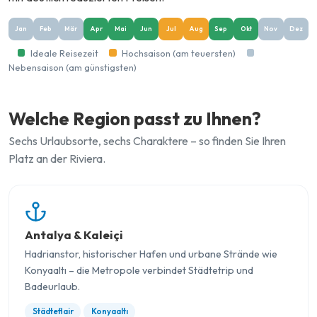
Jan
Feb
Mär
Apr
Mai
Jun
Jul
Aug
Sep
Okt
Nov
Dez
Ideale Reisezeit
Hochsaison (am teuersten)
Nebensaison (am günstigsten)
Welche Region passt zu Ihnen?
Sechs Urlaubsorte, sechs Charaktere – so finden Sie Ihren
Platz an der Riviera.
Antalya & Kaleiçi
Hadrianstor, historischer Hafen und urbane Strände wie
Konyaaltı – die Metropole verbindet Städtetrip und
Badeurlaub.
Städteflair
Konyaaltı