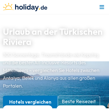
ANTALYA & LYKISCHE KÜSTE · TÜRKEI
Urlaub an der Türkischen
Riviera
300 Sonnentage, Traumstrände wie Kaputaş
und die besten All-Inclusive-Resorts des
Mittelmeers – vergleichen Sie Hotels zwischen
Antalya, Belek und Alanya aus allen großen
Portalen.
Beste Reisezeit
Hotels vergleichen