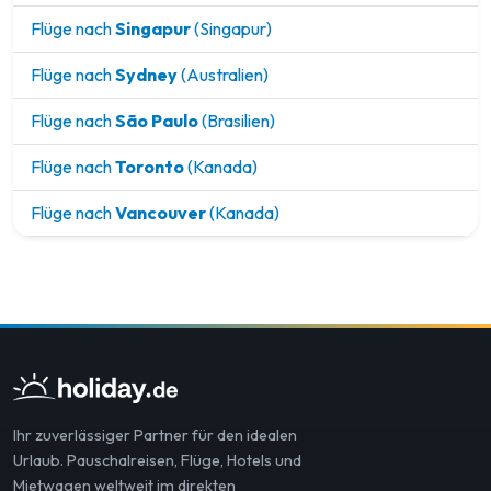
Flüge nach
Singapur
(Singapur)
Flüge nach
Sydney
(Australien)
Flüge nach
São Paulo
(Brasilien)
Flüge nach
Toronto
(Kanada)
Flüge nach
Vancouver
(Kanada)
Ihr zuverlässiger Partner für den idealen
Urlaub. Pauschalreisen, Flüge, Hotels und
Mietwagen weltweit im direkten