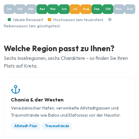
Jan
Feb
Mär
Apr
Mai
Jun
Jul
Aug
Sep
Okt
Nov
Dez
Ideale Reisezeit
Hochsaison (am teuersten)
Nebensaison (am günstigsten)
Welche Region passt zu Ihnen?
Sechs Inselregionen, sechs Charaktere – so finden Sie Ihren
Platz auf Kreta.
Chania & der Westen
Venezianischer Hafen, verwinkelte Altstadtgassen und
Traumstrände wie Balos und Elafonissi vor der Haustür.
Altstadt-Flair
Traumstrände