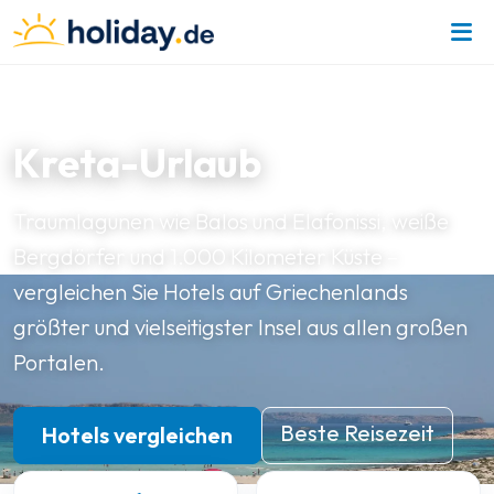
GRIECHISCHE INSELN · GRIECHENLAND
Kreta-Urlaub
Traumlagunen wie Balos und Elafonissi, weiße
Bergdörfer und 1.000 Kilometer Küste –
vergleichen Sie Hotels auf Griechenlands
größter und vielseitigster Insel aus allen großen
Portalen.
Beste Reisezeit
Hotels vergleichen