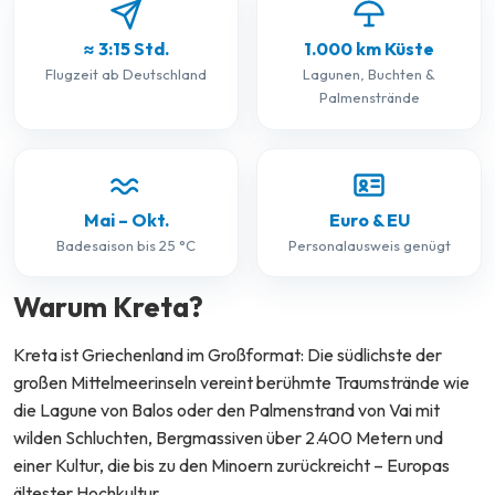
≈ 3:15 Std.
1.000 km Küste
Flugzeit ab Deutschland
Lagunen, Buchten &
Palmenstrände
Mai – Okt.
Euro & EU
Badesaison bis 25 °C
Personalausweis genügt
Warum Kreta?
Kreta ist Griechenland im Großformat: Die südlichste der
großen Mittelmeerinseln vereint berühmte Traumstrände wie
die Lagune von Balos oder den Palmenstrand von Vai mit
wilden Schluchten, Bergmassiven über 2.400 Metern und
einer Kultur, die bis zu den Minoern zurückreicht – Europas
ältester Hochkultur.