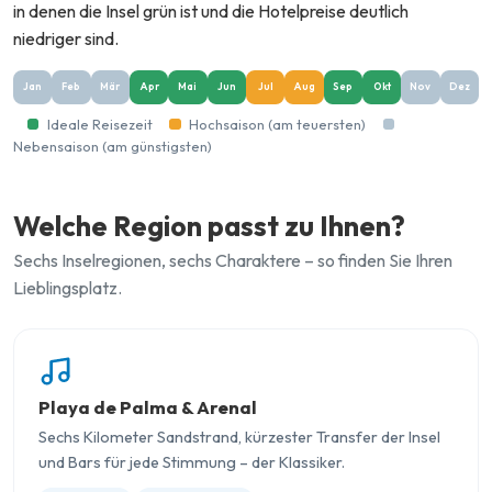
in denen die Insel grün ist und die Hotelpreise deutlich
niedriger sind.
Jan
Feb
Mär
Apr
Mai
Jun
Jul
Aug
Sep
Okt
Nov
Dez
Ideale Reisezeit
Hochsaison (am teuersten)
Nebensaison (am günstigsten)
Welche Region passt zu Ihnen?
Sechs Inselregionen, sechs Charaktere – so finden Sie Ihren
Lieblingsplatz.
Playa de Palma & Arenal
Sechs Kilometer Sandstrand, kürzester Transfer der Insel
und Bars für jede Stimmung – der Klassiker.