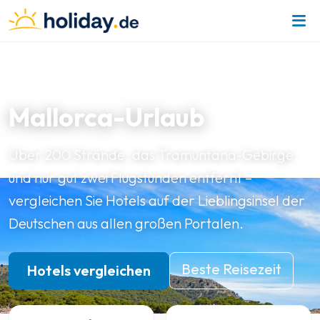
BALEAREN · SPANIEN
Mallorca-Urlaub
Über 200 Strände, das Tramuntana-Gebirge
und nur gut zwei Flugstunden entfernt –
vergleichen Sie Hotels auf der Lieblingsinsel der
Deutschen aus allen großen Portalen.
Beste Reisezeit
Hotels vergleichen