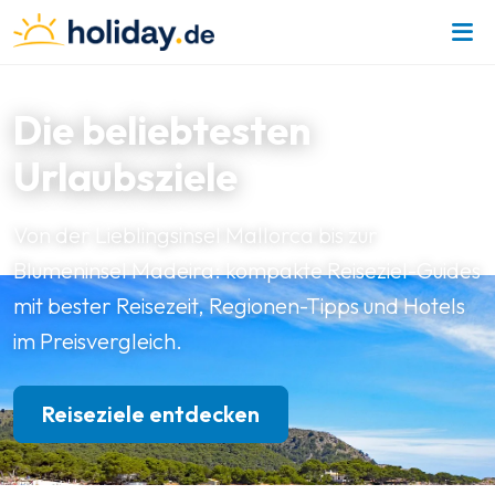
Die beliebtesten
Urlaubsziele
Von der Lieblingsinsel Mallorca bis zur
Blumeninsel Madeira: kompakte Reiseziel-Guides
mit bester Reisezeit, Regionen-Tipps und Hotels
im Preisvergleich.
Reiseziele entdecken