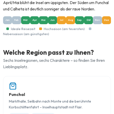
April/Mai blüht die Insel am üppigsten. Der Süden um Funchal
und Calheta ist deutlich sonniger als der raue Norden.
Jan
Feb
Mär
Apr
Mai
Jun
Jul
Aug
Sep
Okt
Nov
Dez
Ideale Reisezeit
Hochsaison (am teuersten)
Nebensaison (am günstigsten)
Welche Region passt zu Ihnen?
Sechs Inselregionen, sechs Charaktere – so finden Sie Ihren
Lieblingsplatz.
Funchal
Markthalle, Seilbahn nach Monte und die berühmte
Korbschlittenfahrt – Inselhauptstadt mit Flair.