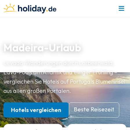
ATLANTIKINSEL · PORTUGAL
Madeira-Urlaub
Levada-Wanderungen durch Lorbeerwald,
Lava-Pools am Atlantik und ewiger Frühling –
vergleichen Sie Hotels auf Portugals Blumeninsel
aus allen großen Portalen.
Beste Reisezeit
Hotels vergleichen